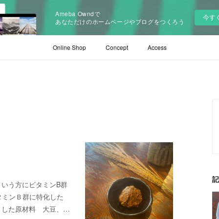
Ameba Owndで
今す
あなただけのホームページやブログをつくろう
Online Shop
Concept
Access
記
という方にビタミンB群
タミンＢ群に特化した
ました原材料 大豆、…