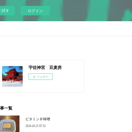
ぐ試す
ログイン
宇佐神宮 豆麦房
フォロー
事一覧
ビタミンＢ味噌
2024.10.23 07:31