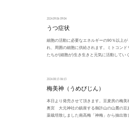
2024.09.06 09:04
うつ症状
細胞の活動に必要なエネルギーの90％以上
れ、周囲の細胞に供給されます。ミトコンド
たちが(細胞が)生き生きと元気に活動してい
2024.08.13 06:13
梅美神（うめびじん）
本日より発売させて頂きます。豆麦房の梅美神
奥宮 大元神社の鎮座する御許山の山麓の豆
薬栽培致しました南高梅「神梅」から抽出致