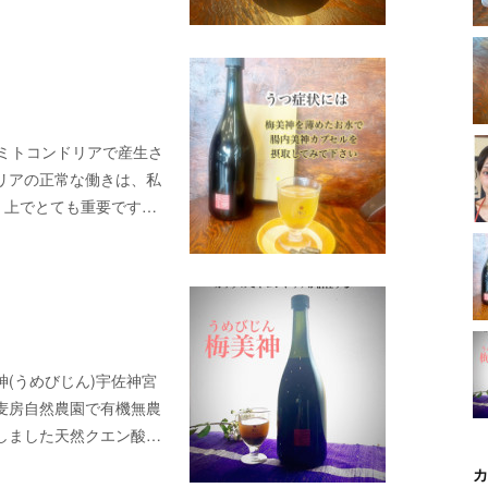
がミトコンドリアで産生さ
リアの正常な働きは、私
く上でとても重要です…
(うめびじん)宇佐神宮
麦房自然農園で有機無農
しました天然クエン酸…
カ