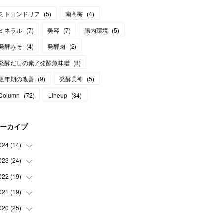
ミトコンドリア
(
5
)
南高梅
(
4
)
ミネラル
(
7
)
美容
(
7
)
腸内環境
(
5
)
発酵みそ
(
4
)
発酵肉
(
2
)
発酵だしの素／発酵魚味噌
(
8
)
更年期の改善
(
9
)
発酵美神
(
5
)
Column
(
72
)
Lineup
(
84
)
ーカイブ
024
(
14
)
023
(
24
(
3
)
)
(
1
)
022
(
19
(
13
)
)
(
1
)
(
1
)
021
(
19
(
1
)
)
(
1
)
(
2
)
(
2
)
020
(
25
(
1
)
)