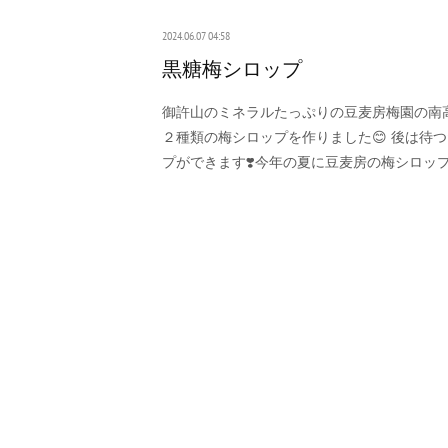
2024.06.07 04:58
黒糖梅シロップ
御許山のミネラルたっぷりの豆麦房梅園の南
２種類の梅シロップを作りました😊 後は待
プができます❣️今年の夏に豆麦房の梅シロッ