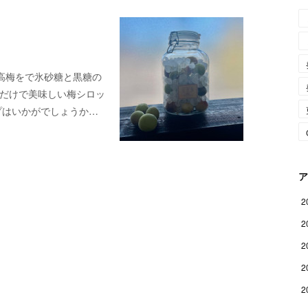
高梅をで氷砂糖と黒糖の
つだけで美味しい梅シロッ
プはいかがでしょうか…
ア
2
2
2
2
2