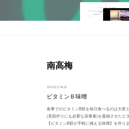
南高梅
2024.10.22 06:20
ビタミンＢ味噌
食事でのビタミンB群を毎日食べるのは大変
(美肌作りにも必要な栄養素)を凝縮させたビ
【ビタミンB群が手軽に補える味噌】を作り