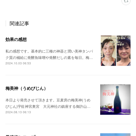
関連記事
効果の感想
私の感想です。基本的に三種の神器と潤い美神タンパ
ク質の補給に発酵魚味噌や発酵だしの素を毎日。梅…
2024.10.03 06:53
梅美神（うめびじん）
本日より発売させて頂きます。豆麦房の梅美神(うめ
びじん)宇佐神宮奥宮 大元神社の鎮座する御許山…
2024.08.13 06:13