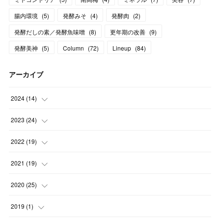
腸内環境
(
5
)
発酵みそ
(
4
)
発酵肉
(
2
)
発酵だしの素／発酵魚味噌
(
8
)
更年期の改善
(
9
)
発酵美神
(
5
)
Column
(
72
)
Lineup
(
84
)
アーカイブ
2024
(
14
)
(
3
)
2023
(
24
)
(
1
)
(
13
)
2022
(
19
)
(
1
)
(
1
)
(
1
)
2021
(
19
)
(
1
)
(
2
)
(
2
)
(
1
)
2020
(
25
)
(
2
)
(
1
)
(
1
)
(
1
)
(
9
)
2019
(
1
)