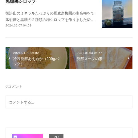
黒糖梅シロップ
御許山のミネラルたっぷりの豆麦房梅園の南高梅をで
氷砂糖と黒糖の２種類の梅シロップを作りました😊…
2024.06.07 04:58
2021.04.13 06:02
2021.03.03 04:57
冷凍発酵あえぬか（200gパ
発酵スープの素
ック）
0
コメント
PR