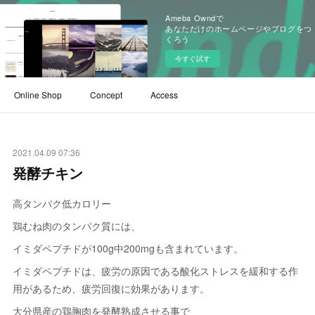
Ameba Owndで
あなただけのホームページやブログをつ
くろう
今すぐ試す
Online Shop
Concept
Access
2021.04.09 07:36
発酵チキン
高タンパク低カロリー
鶏むね肉のタンパク質には、
イミダペプチドが100g中200mgも含まれています。
イミダペプチドは、疲労の原因である酸化ストレスを緩和する作
用があるため、疲労回復に効果があります。
大分県産の鶏胸肉を発酵熟成させる事で