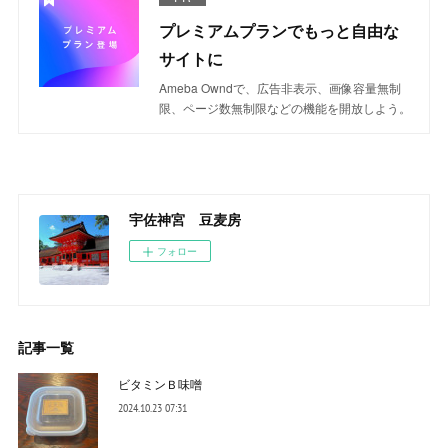
プレミアムプランでもっと自由な
サイトに
Ameba Owndで、広告非表示、画像容量無制
限、ページ数無制限などの機能を開放しよう。
宇佐神宮 豆麦房
フォロー
記事一覧
ビタミンＢ味噌
2024.10.23 07:31