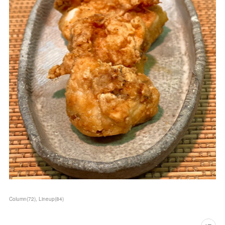
Column
(
72
)
Lineup
(
84
)