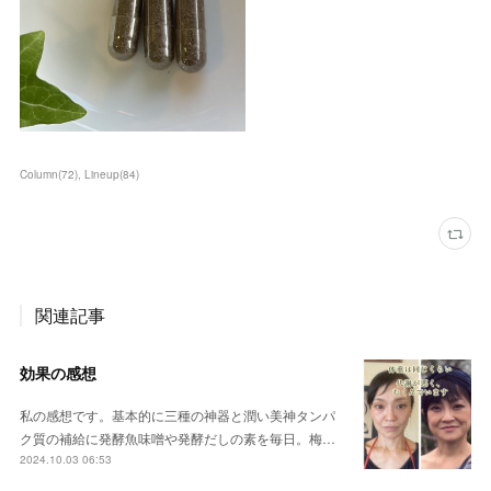
Column
(
72
)
Lineup
(
84
)
関連記事
効果の感想
私の感想です。基本的に三種の神器と潤い美神タンパ
ク質の補給に発酵魚味噌や発酵だしの素を毎日。梅…
2024.10.03 06:53