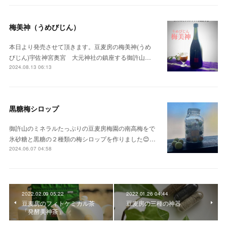
梅美神（うめびじん）
本日より発売させて頂きます。豆麦房の梅美神(うめ
びじん)宇佐神宮奥宮 大元神社の鎮座する御許山…
2024.08.13 06:13
黒糖梅シロップ
御許山のミネラルたっぷりの豆麦房梅園の南高梅をで
氷砂糖と黒糖の２種類の梅シロップを作りました😊…
2024.06.07 04:58
2022.02.09 05:22
2022.01.26 04:44
豆麦房のフィトケミカル茶
豆麦房の三種の神器
「発酵美神茶」