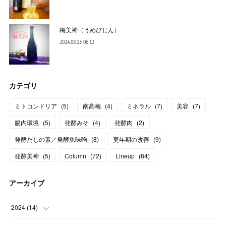
梅美神（うめびじん）
2024.08.13 06:13
カテゴリ
ミトコンドリア
(
5
)
南高梅
(
4
)
ミネラル
(
7
)
美容
(
7
)
腸内環境
(
5
)
発酵みそ
(
4
)
発酵肉
(
2
)
発酵だしの素／発酵魚味噌
(
8
)
更年期の改善
(
9
)
発酵美神
(
5
)
Column
(
72
)
Lineup
(
84
)
アーカイブ
2024
(
14
)