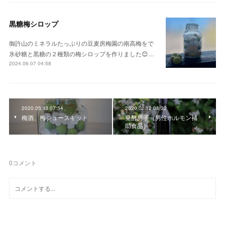
黒糖梅シロップ
御許山のミネラルたっぷりの豆麦房梅園の南高梅をで
氷砂糖と黒糖の２種類の梅シロップを作りました😊…
2024.06.07 04:58
2020.05.13 07:54
2020.02.12 08:32
梅酒、梅ジュースキット
発酵男子（男性ホルモン補
助食品）
0
コメント