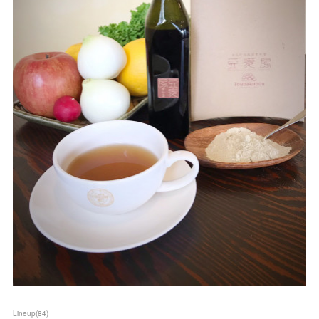
Lineup
(
84
)