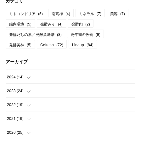
カテゴリ
ミトコンドリア
(
5
)
南高梅
(
4
)
ミネラル
(
7
)
美容
(
7
)
腸内環境
(
5
)
発酵みそ
(
4
)
発酵肉
(
2
)
発酵だしの素／発酵魚味噌
(
8
)
更年期の改善
(
9
)
発酵美神
(
5
)
Column
(
72
)
Lineup
(
84
)
アーカイブ
2024
(
14
)
(
3
)
2023
(
24
)
(
1
)
(
13
)
2022
(
19
)
(
1
)
(
1
)
(
1
)
2021
(
19
)
(
1
)
(
2
)
(
2
)
(
1
)
2020
(
25
)