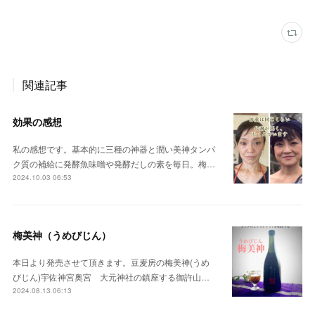
関連記事
効果の感想
私の感想です。基本的に三種の神器と潤い美神タンパ
ク質の補給に発酵魚味噌や発酵だしの素を毎日。梅…
2024.10.03 06:53
梅美神（うめびじん）
本日より発売させて頂きます。豆麦房の梅美神(うめ
びじん)宇佐神宮奥宮 大元神社の鎮座する御許山…
2024.08.13 06:13