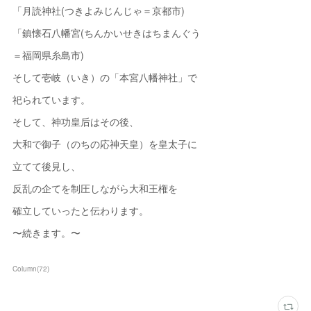
「月読神社(つきよみじんじゃ＝京都市)
「鎮懐石八幡宮(ちんかいせきはちまんぐう
＝福岡県糸島市)
そして壱岐（いき）の「本宮八幡神社」で
祀られています。
そして、神功皇后はその後、
大和で御子（のちの応神天皇）を皇太子に
立てて後見し、
反乱の企てを制圧しながら大和王権を
確立していったと伝わります。
〜続きます。〜
Column
(
72
)