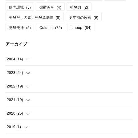
腸内環境
(
5
)
発酵みそ
(
4
)
発酵肉
(
2
)
発酵だしの素／発酵魚味噌
(
8
)
更年期の改善
(
9
)
発酵美神
(
5
)
Column
(
72
)
Lineup
(
84
)
アーカイブ
2024
(
14
)
(
3
)
2023
(
24
)
(
1
)
(
13
)
2022
(
19
)
(
1
)
(
1
)
(
1
)
2021
(
19
)
(
1
)
(
2
)
(
2
)
(
1
)
2020
(
25
)
(
2
)
(
1
)
(
1
)
(
1
)
(
9
)
2019
(
1
)
(
2
)
(
3
)
(
2
)