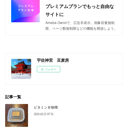
プレミアムプランでもっと自由な
サイトに
Ameba Owndで、広告非表示、画像容量無制
限、ページ数無制限などの機能を開放しよう。
宇佐神宮 豆麦房
フォロー
記事一覧
ビタミンＢ味噌
2024.10.23 07:31