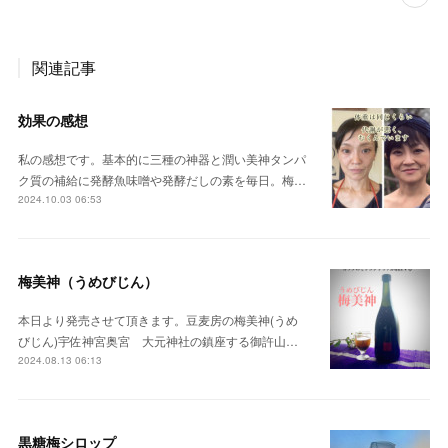
関連記事
効果の感想
私の感想です。基本的に三種の神器と潤い美神タンパ
ク質の補給に発酵魚味噌や発酵だしの素を毎日。梅…
2024.10.03 06:53
梅美神（うめびじん）
本日より発売させて頂きます。豆麦房の梅美神(うめ
びじん)宇佐神宮奥宮 大元神社の鎮座する御許山…
2024.08.13 06:13
黒糖梅シロップ