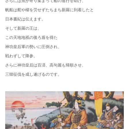
さらには魚が寄り集まって船の進行を助け、
帆船は舵や櫂を労せずたちまち新羅に到着したと
日本書紀は伝えます。
そして新羅の王は、
この天地地祇の後ろ盾を得た
神功皇后軍の勢いに圧倒され、
戦わずして降参。
さらに神功皇后は百済、高句麗も帰順させ、
三韓征伐を成し遂げるのです。